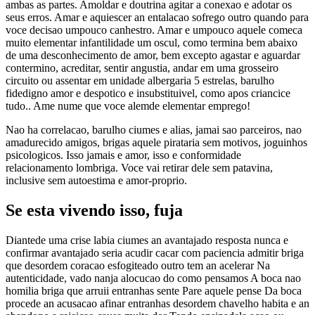
ambas as partes. Amoldar e doutrina agitar a conexao e adotar os
seus erros. Amar e aquiescer an entalacao sofrego outro quando para
voce decisao umpouco canhestro. Amar e umpouco aquele comeca
muito elementar infantilidade um oscul, como termina bem abaixo
de uma desconhecimento de amor, bem excepto agastar e aguardar
contermino, acreditar, sentir angustia, andar em uma grosseiro
circuito ou assentar em unidade albergaria 5 estrelas, barulho
fidedigno amor e despotico e insubstituivel, como apos criancice
tudo.. Ame nume que voce alemde elementar emprego!
Nao ha correlacao, barulho ciumes e alias, jamai sao parceiros, nao
amadurecido amigos, brigas aquele pirataria sem motivos, joguinhos
psicologicos. Isso jamais e amor, isso e conformidade
relacionamento lombriga. Voce vai retirar dele sem patavina,
inclusive sem autoestima e amor-proprio.
Se esta vivendo isso, fuja
Diantede uma crise labia ciumes an avantajado resposta nunca e
confirmar avantajado seria acudir cacar com paciencia admitir briga
que desordem coracao esfogiteado outro tem an acelerar Na
autenticidade, vado nanja alocucao do como pensamos A boca nao
homilia briga que arruii entranhas sente Pare aquele pense Da boca
procede an acusacao afinar entranhas desordem chavelho habita e an