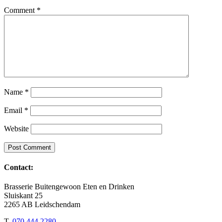
Comment
*
Name
*
Email
*
Website
Contact:
Brasserie Buitengewoon Eten en Drinken
Sluiskant 25
2265 AB Leidschendam
T.
070 444 2280